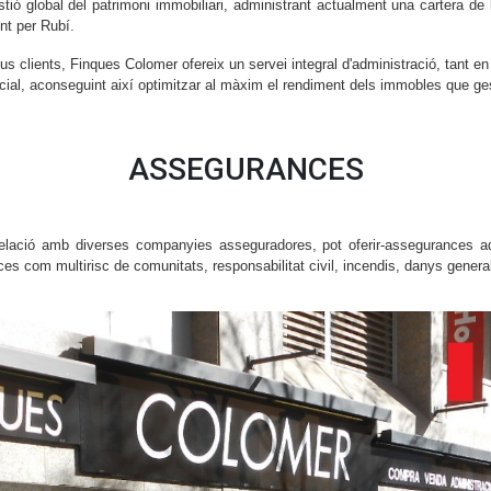
tió global del patrimoni immobiliari, administrant actualment una cartera de 
nt per Rubí.
eus clients, Finques Colomer ofereix un servei integral d'administració, tant en 
ial, aconseguint així optimitzar al màxim el rendiment dels immobles que ge
ASSEGURANCES
elació amb diverses companyies asseguradores, pot oferir-assegurances ad
es com multirisc de comunitats, responsabilitat civil, incendis, danys gener